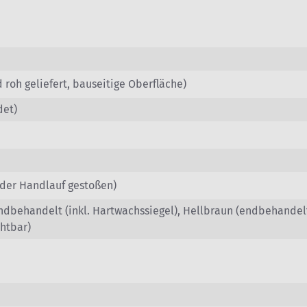
roh geliefert, bauseitige Oberfläche)
det)
der Handlauf gestoßen)
endbehandelt (inkl. Hartwachssiegel), Hellbraun (endbehande
chtbar)