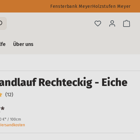
Fensterbank Meyer
Holzstufen Meyer
lfe
Über uns
andlauf Rechteckig - Eiche
(12)
€*
0 €* / 100cm
. Versandkosten