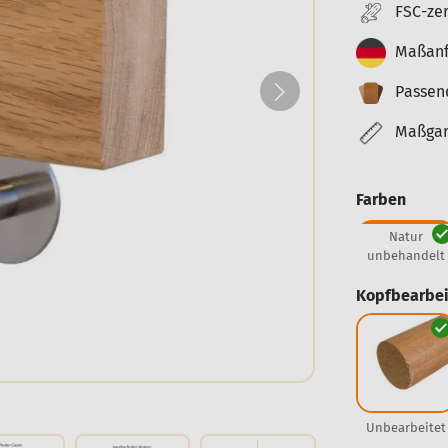
FSC-zer
Maßanf
Passen
Maßgara
Farben
Natur
unbehandelt
Kopfbearbei
Unbearbeitet