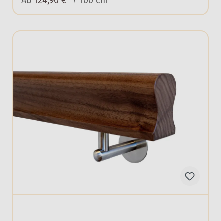
Ab
124,90 €*
/ 100 cm