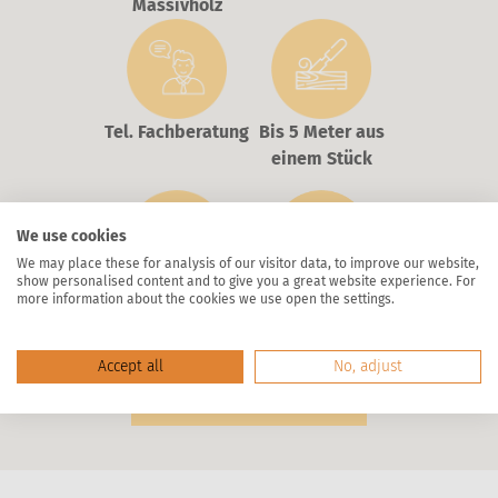
Massivholz
Tel. Fachberatung
Bis 5 Meter aus
einem Stück
We use cookies
We may place these for analysis of our visitor data, to improve our website,
show personalised content and to give you a great website experience. For
more information about the cookies we use open the settings.
Made in Germany
Maßanfertigung
Accept all
No, adjust
HANDLÄUFE ENTDECKEN