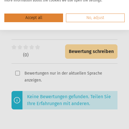
more information about the cookies we use open the settings.
Das sagen unsere
Kunden
Accept all
No, adjust
Bewertung schreiben
(0)
Bewertungen nur in der aktuellen Sprache
anzeigen.
Keine Bewertungen gefunden. Teilen Sie
Ihre Erfahrungen mit anderen.