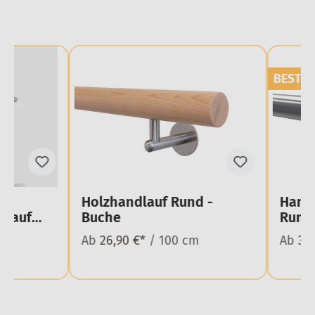
BESTSE
Holzhandlauf Rund -
Handl
z auf
Buche
Rund
cm
Ab
26,90 €*
/ 100 cm
Ab
39