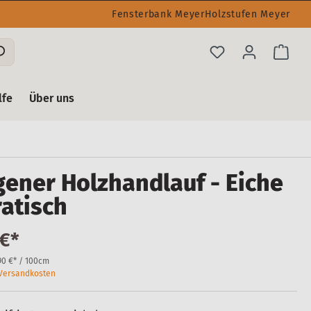
Fensterbank Meyer
Holzstufen Meyer
lfe
Über uns
ener Holzhandlauf - Eiche
atisch
 €*
90 €* / 100cm
. Versandkosten