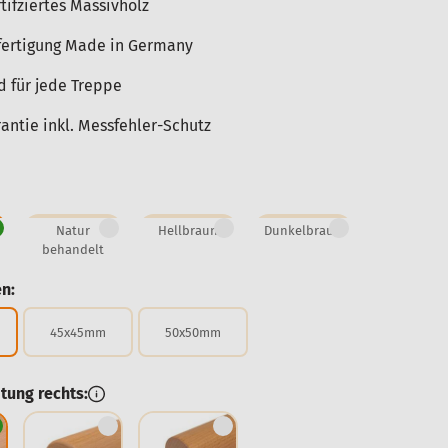
tifziertes Massivholz
ertigung Made in Germany
d für jede Treppe
ntie inkl. Messfehler-Schutz
Natur
Hellbraun
Dunkelbraun
behandelt
n:
45x45mm
50x50mm
tung rechts: