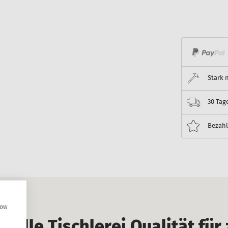
Stark 
30 Tag
Bezahl
how
nelle Tischlerei Qualität für