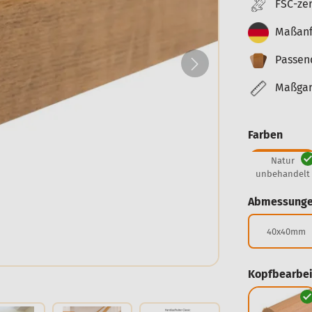
FSC-zer
Maßanf
Passen
Maßgara
Farben
Natur
unbehandelt
Abmessunge
40x40mm
Kopfbearbei