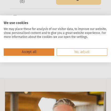
(0)
Bewertungen nur in der aktuellen Sprache
We use cookies
anzeigen.
We may place these for analysis of our visitor data, to improve our website,
show personalised content and to give you a great website experience. For
Keine Bewertungen gefunden. Teilen Sie
more information about the cookies we use open the settings.
Ihre Erfahrungen mit anderen.
Accept all
No, adjust