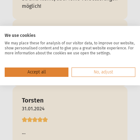
möglich!
Alfons Ott
We use cookies
17.02.2024
We may place these for analysis of our visitor data, to improve our website,
show personalised content and to give you a great website experience. For
more information about the cookies we use open the settings.
Einfach zu montieren, stabile Ausführung,
Accept all
No, adjust
elegantes Aussehen. Immer wieder !!
Torsten
31.01.2024
...