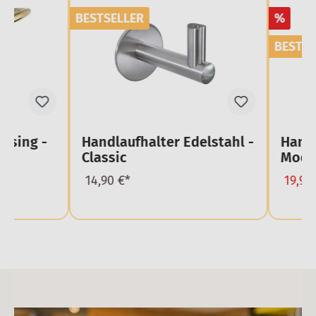
BESTSELLER
%
BESTSE
ssing -
Handlaufhalter Edelstahl -
Handl
Classic
Mode
14,90 €*
19,90