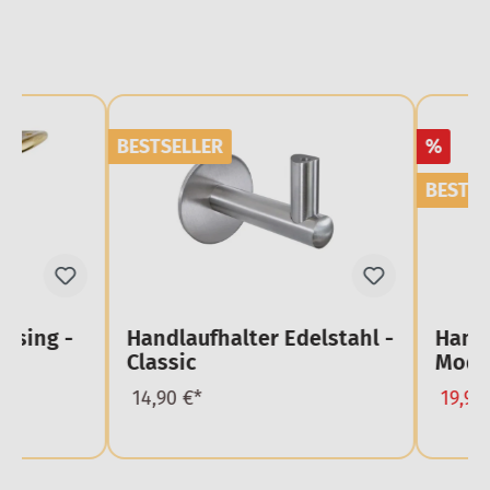
BESTSELLER
%
BESTSE
ssing -
Handlaufhalter Edelstahl -
Handl
Classic
Mode
14,90 €*
19,90