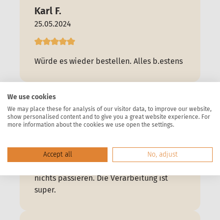
Karl F.
25.05.2024
Würde es wieder bestellen. Alles b.estens
We use cookies
Andre S.
We may place these for analysis of our visitor data, to improve our website,
12.05.2024
show personalised content and to give you a great website experience. For
more information about the cookies we use open the settings.
Der Handlauf war bestens für den
Accept all
No, adjust
Transport verpackt, da kann überhaupt
nichts passieren. Die Verarbeitung ist
super.