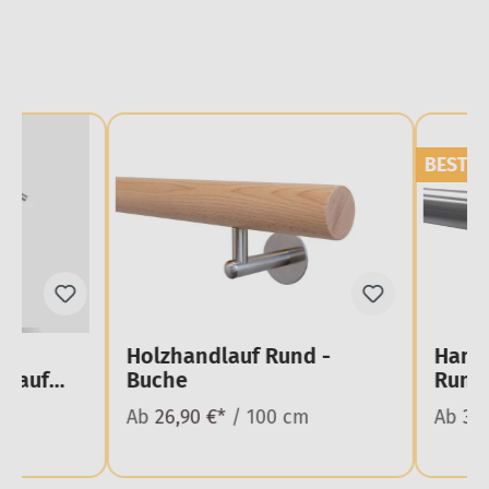
BESTSE
Holzhandlauf Rund -
Handl
z auf
Buche
Rund
cm
Ab
26,90 €*
/ 100 cm
Ab
39