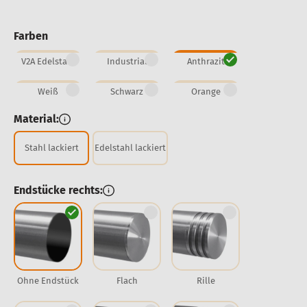
Farben
V2A Edelstahl
Industrial
Anthrazit
Weiß
Schwarz
Orange
Material:
Stahl lackiert
Edelstahl lackiert
Endstücke rechts:
Ohne Endstück
Flach
Rille